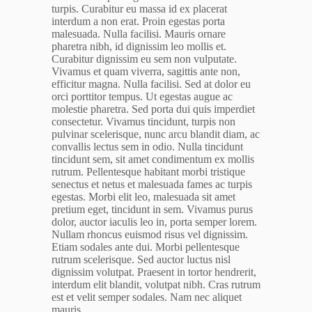
turpis. Curabitur eu massa id ex placerat
interdum a non erat. Proin egestas porta
malesuada. Nulla facilisi. Mauris ornare
pharetra nibh, id dignissim leo mollis et.
Curabitur dignissim eu sem non vulputate.
Vivamus et quam viverra, sagittis ante non,
efficitur magna. Nulla facilisi. Sed at dolor eu
orci porttitor tempus. Ut egestas augue ac
molestie pharetra. Sed porta dui quis imperdiet
consectetur. Vivamus tincidunt, turpis non
pulvinar scelerisque, nunc arcu blandit diam, ac
convallis lectus sem in odio. Nulla tincidunt
tincidunt sem, sit amet condimentum ex mollis
rutrum. Pellentesque habitant morbi tristique
senectus et netus et malesuada fames ac turpis
egestas. Morbi elit leo, malesuada sit amet
pretium eget, tincidunt in sem. Vivamus purus
dolor, auctor iaculis leo in, porta semper lorem.
Nullam rhoncus euismod risus vel dignissim.
Etiam sodales ante dui. Morbi pellentesque
rutrum scelerisque. Sed auctor luctus nisl
dignissim volutpat. Praesent in tortor hendrerit,
interdum elit blandit, volutpat nibh. Cras rutrum
est et velit semper sodales. Nam nec aliquet
mauris.