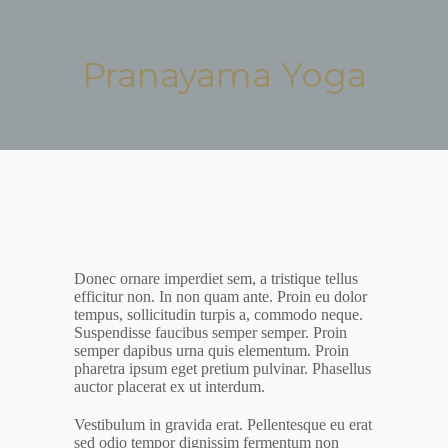
Pranayama Yoga
Je bent hier:
Donec ornare imperdiet sem, a tristique tellus
efficitur non. In non quam ante. Proin eu dolor
tempus, sollicitudin turpis a, commodo neque.
Suspendisse faucibus semper semper. Proin
semper dapibus urna quis elementum. Proin
pharetra ipsum eget pretium pulvinar. Phasellus
auctor placerat ex ut interdum.
Vestibulum in gravida erat. Pellentesque eu erat
sed odio tempor dignissim fermentum non