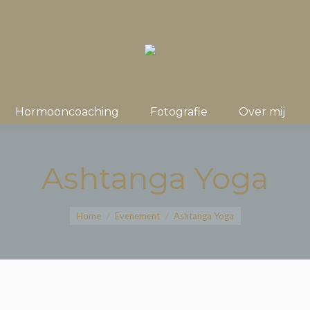
Hormooncoaching
Fotografie
Over mij
Ashtanga Yoga
Je bent hier:
Home
Evenement
Ashtanga Yoga