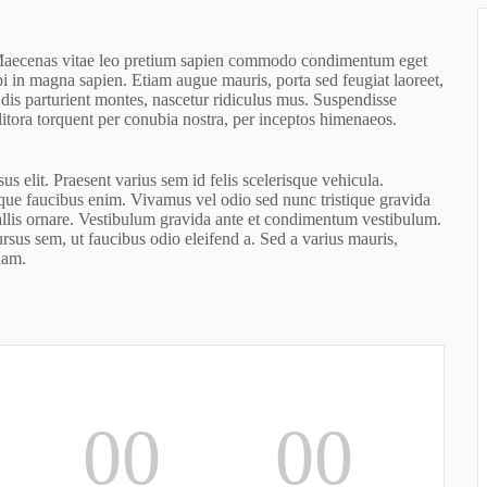
. Maecenas vitae leo pretium sapien commodo condimentum eget
i in magna sapien. Etiam augue mauris, porta sed feugiat laoreet,
dis parturient montes, nascetur ridiculus mus. Suspendisse
 litora torquent per conubia nostra, per inceptos himenaeos.
s elit. Praesent varius sem id felis scelerisque vehicula.
istique faucibus enim. Vivamus vel odio sed nunc tristique gravida
vallis ornare. Vestibulum gravida ante et condimentum vestibulum.
sus sem, ut faucibus odio eleifend a. Sed a varius mauris,
uam.
00
00