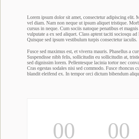
Lorem ipsum dolor sit amet, consectetur adipiscing elit
vel diam. Nam non neque ut ipsum aliquet tristique. Morb
cursus in neque. Cum sociis natoque penatibus et magnis 
vulputate a ex sed aliquet. Class aptent taciti sociosqu ad
Quisque sed ipsum vestibulum turpis consectetur iaculis.
Fusce sed maximus est, et viverra mauris. Phasellus a cursu
Suspendisse nibh felis, sollicitudin eu sollicitudin at, tr
sed dignissim lorem. Pellentesque lacinia tortor nec con
Cras egestas sodales nisi sed commodo. Fusce rhoncus cur
blandit eleifend ex. In tempor orci dictum bibendum aliq
00
00